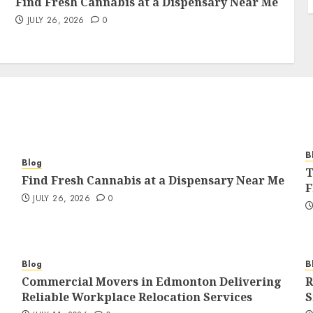
Find Fresh Cannabis at a Dispensary Near Me
JULY 26, 2026
0
B
Blog
T
Find Fresh Cannabis at a Dispensary Near Me
F
JULY 26, 2026
0
Blog
B
Commercial Movers in Edmonton Delivering
R
Reliable Workplace Relocation Services
S