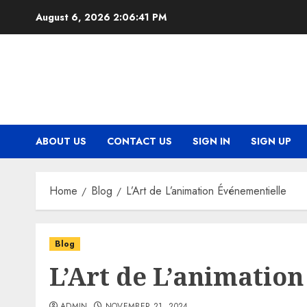
Skip
August 6, 2026
2:06:42 PM
to
content
ABOUT US
CONTACT US
SIGN IN
SIGN UP
Home
Blog
L’Art de L’animation Événementielle
Blog
L’Art de L’animatio
ADMIN
NOVEMBER 21, 2024