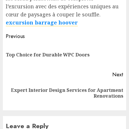
l’excursion avec des expériences uniques au
cœur de paysages à couper le souffle.
excursion barrage hoover
Post
Previous
navigation
Pr
Top Choice for Durable WPC Doors
po
Next
Expert Interior Design Services for Apartment
Next
Renovations
post:
Leave a Reply