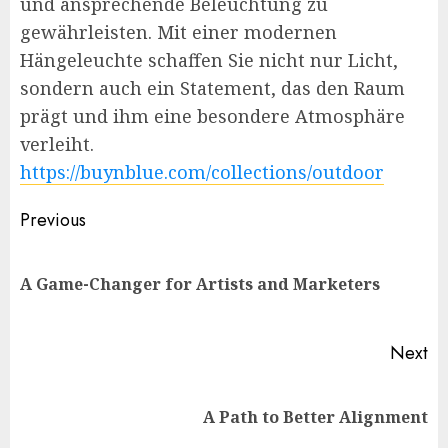
und ansprechende Beleuchtung zu
gewährleisten. Mit einer modernen
Hängeleuchte schaffen Sie nicht nur Licht,
sondern auch ein Statement, das den Raum
prägt und ihm eine besondere Atmosphäre
verleiht.
https://buynblue.com/collections/outdoor
Post
Previous
navigation
Pr
A Game-Changer for Artists and Marketers
po
Next
Next
A Path to Better Alignment
post: