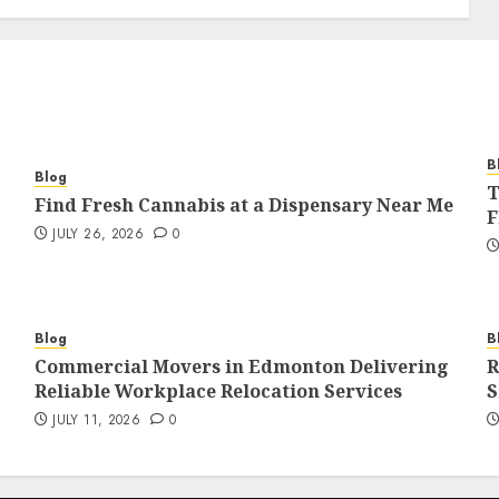
B
Blog
T
Find Fresh Cannabis at a Dispensary Near Me
F
JULY 26, 2026
0
Blog
B
Commercial Movers in Edmonton Delivering
R
Reliable Workplace Relocation Services
S
JULY 11, 2026
0