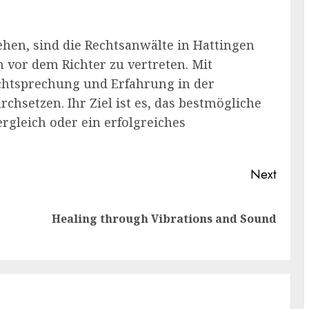
gehen, sind die Rechtsanwälte in Hattingen
n vor dem Richter zu vertreten. Mit
chtsprechung und Erfahrung in der
chsetzen. Ihr Ziel ist es, das bestmögliche
ergleich oder ein erfolgreiches
Next
Previous
Next
Healing through Vibrations and Sound
post:
post: