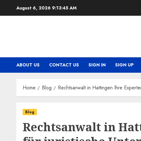
Skip
August 6, 2026
9:13:45 AM
to
content
ABOUT US
CONTACT US
SIGN IN
SIGN UP
Home
Blog
Rechtsanwalt in Hattingen Ihre Experten
Blog
Rechtsanwalt in Hat