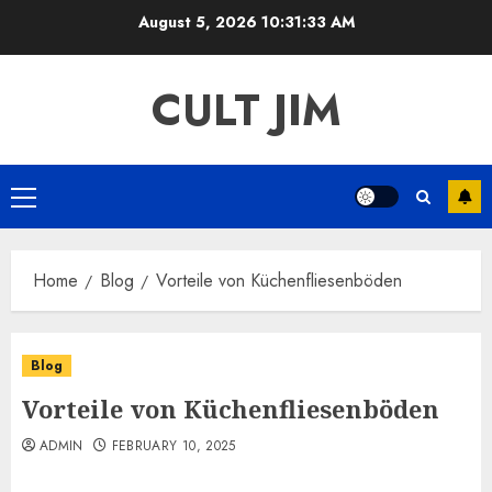
Skip
August 5, 2026
10:31:34 AM
to
content
CULT JIM
Primary
Menu
Home
Blog
Vorteile von Küchenfliesenböden
Blog
Vorteile von Küchenfliesenböden
ADMIN
FEBRUARY 10, 2025