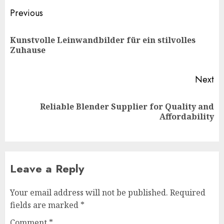
Post
Previous
navigation
Kunstvolle Leinwandbilder für ein stilvolles
Pr
Zuhause
po
Next
Reliable Blender Supplier for Quality and
Next
Affordability
post:
Leave a Reply
Your email address will not be published.
Required
fields are marked
*
Comment
*